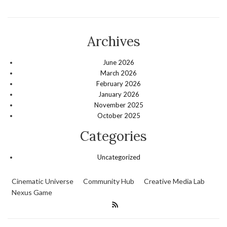
Archives
June 2026
March 2026
February 2026
January 2026
November 2025
October 2025
Categories
Uncategorized
Cinematic Universe
Community Hub
Creative Media Lab
Nexus Game