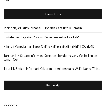
Recent Posts
Mempelajari Output Macau: Tips dan Cara untuk Pemain
Cintato Gel: Register Praktis, Kemenangan Berkali-kali!
Nikmati Pengalaman Togel Online Paling Baik di NENEK TOGEL 4D
Taruhan HK Setiap: Informasi Keluaran Hongkong yang Wajib Teman-
teman Cek!
Toto HK Setiap: Informasi Keluaran Hongkong yang Wajib Kamu Tinjau!
Partnersip
slot demo