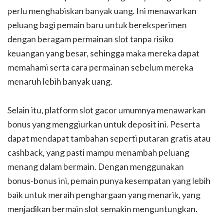
perlu menghabiskan banyak uang. Ini menawarkan
peluang bagi pemain baru untuk bereksperimen
dengan beragam permainan slot tanpa risiko
keuangan yang besar, sehingga maka mereka dapat
memahami serta cara permainan sebelum mereka
menaruh lebih banyak uang.
Selain itu, platform slot gacor umumnya menawarkan
bonus yang menggiurkan untuk deposit ini. Peserta
dapat mendapat tambahan seperti putaran gratis atau
cashback, yang pasti mampu menambah peluang
menang dalam bermain. Dengan menggunakan
bonus-bonus ini, pemain punya kesempatan yang lebih
baik untuk meraih penghargaan yang menarik, yang
menjadikan bermain slot semakin menguntungkan.