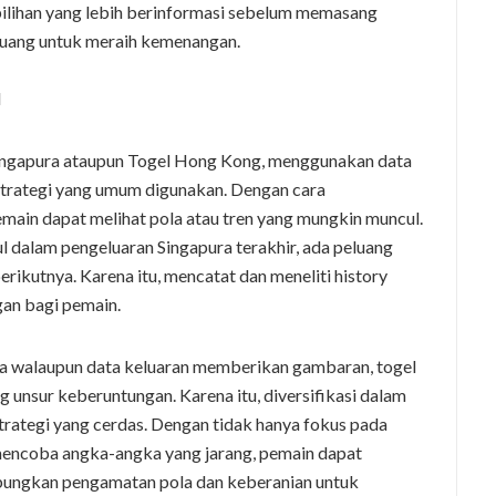
ilihan yang lebih berinformasi sebelum memasang
luang untuk meraih kemenangan.
l
 Singapura ataupun Togel Hong Kong, menggunakan data
strategi yang umum digunakan. Dengan cara
main dapat melihat pola atau tren yang mungkin muncul.
l dalam pengeluaran Singapura terakhir, ada peluang
erikutnya. Karena itu, mencatat dan meneliti history
an bagi pemain.
wa walaupun data keluaran memberikan gambaran, togel
unsur keberuntungan. Karena itu, diversifikasi dalam
trategi yang cerdas. Dengan tidak hanya fokus pada
mencoba angka-angka yang jarang, pemain dapat
ungkan pengamatan pola dan keberanian untuk