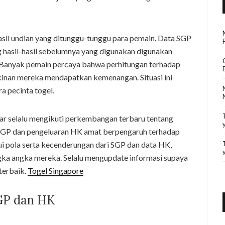
sil undian yang ditunggu-tunggu para pemain. Data SGP
hasil-hasil sebelumnya yang digunakan digunakan
 Banyak pemain percaya bahwa perhitungan terhadap
kinan mereka mendapatkan kemenangan. Situasi ini
a pecinta togel.
ar selalu mengikuti perkembangan terbaru tentang
 SGP dan pengeluaran HK amat berpengaruh terhadap
i pola serta kecenderungan dari SGP dan data HK,
ka angka mereka. Selalu mengupdate informasi supaya
terbaik.
Togel Singapore
SGP dan HK