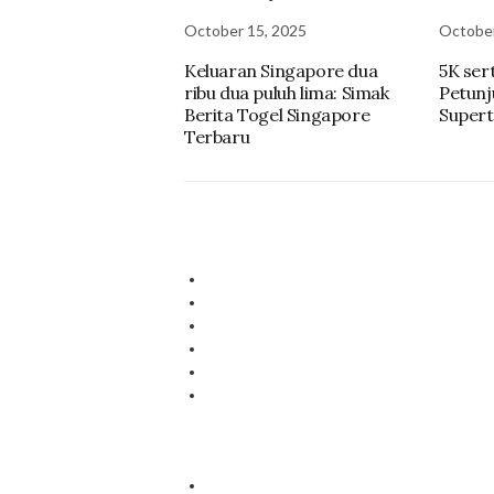
October 15, 2025
October
Keluaran Singapore dua
5K ser
ribu dua puluh lima: Simak
Petunj
Berita Togel Singapore
Supert
Terbaru