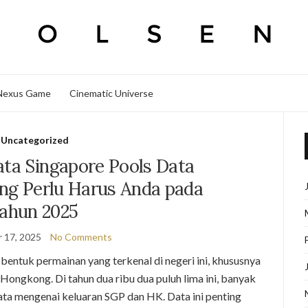
Nexus Game
Cinematic Universe
Uncategorized
a Singapore Pools Data
ang Perlu Harus Anda pada
tahun 2025
 17, 2025
No Comments
 bentuk permainan yang terkenal di negeri ini, khususnya
ongkong. Di tahun dua ribu dua puluh lima ini, banyak
ta mengenai keluaran SGP dan HK. Data ini penting