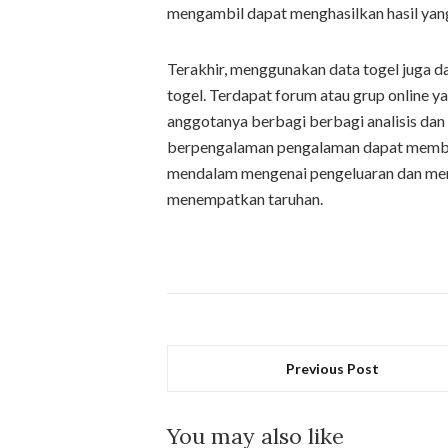
mengambil dapat menghasilkan hasil yang
Terakhir, menggunakan data togel juga d
togel. Terdapat forum atau grup online 
anggotanya berbagi berbagi analisis dan
berpengalaman pengalaman dapat memb
mendalam mengenai pengeluaran dan me
menempatkan taruhan.
Previous Post
You may also like