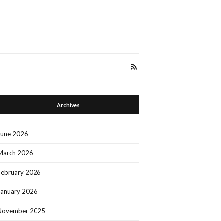
Archives
June 2026
March 2026
February 2026
January 2026
November 2025